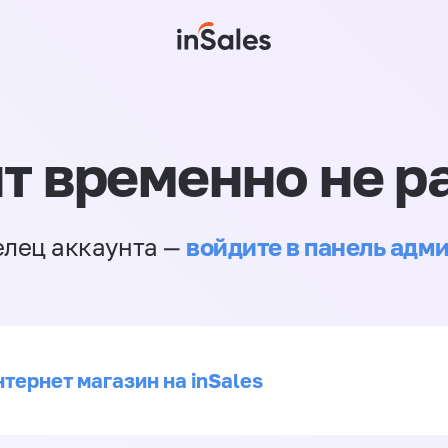
т временно не р
войдите в панель адм
елец аккаунта —
тернет магазин на inSales