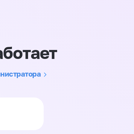
аботает
инистратора