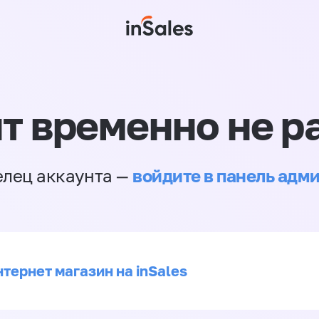
т временно не р
войдите в панель адм
елец аккаунта —
тернет магазин на inSales