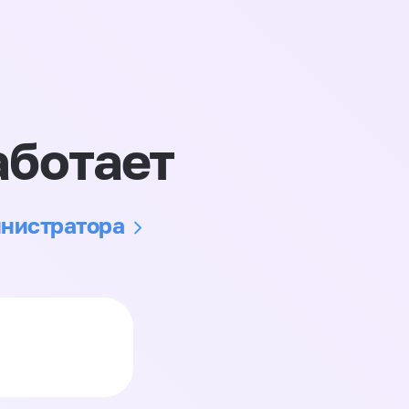
аботает
инистратора