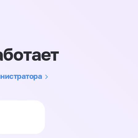
аботает
инистратора