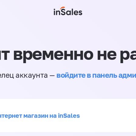
т временно не р
войдите в панель адм
елец аккаунта —
тернет магазин на inSales