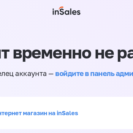
т временно не р
войдите в панель адм
елец аккаунта —
тернет магазин на inSales