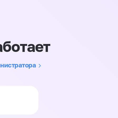
аботает
инистратора