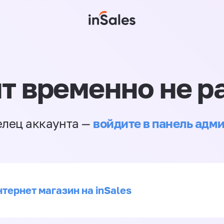
т временно не р
войдите в панель адм
елец аккаунта —
тернет магазин на inSales