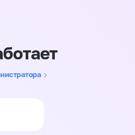
аботает
инистратора