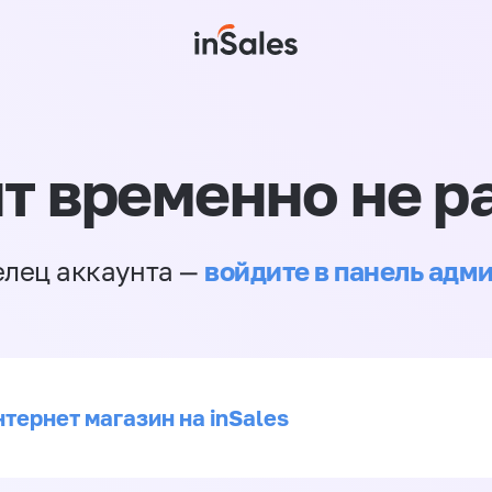
т временно не р
войдите в панель адм
елец аккаунта —
тернет магазин на inSales