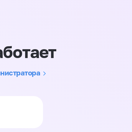
аботает
инистратора