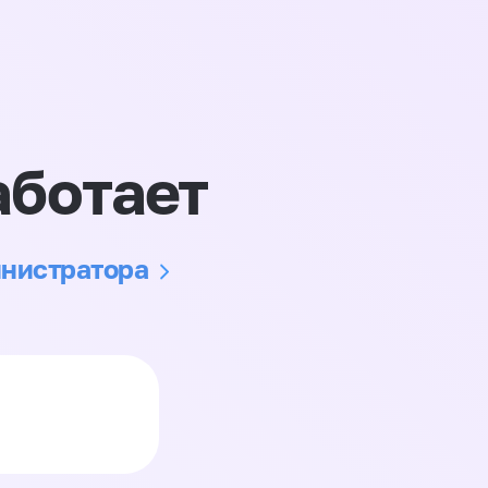
аботает
инистратора