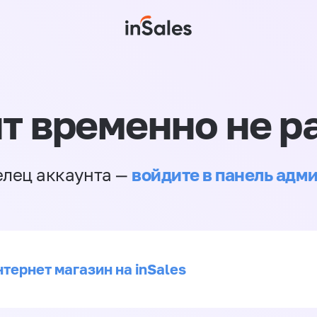
т временно не р
войдите в панель адм
елец аккаунта —
тернет магазин на inSales