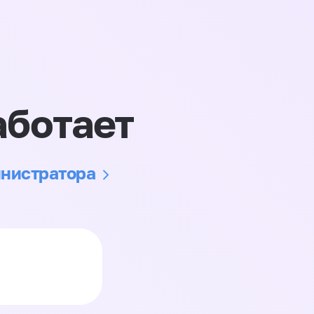
аботает
инистратора