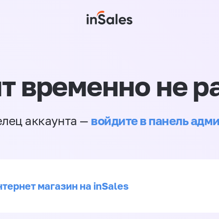
т временно не р
войдите в панель адм
елец аккаунта —
тернет магазин на inSales