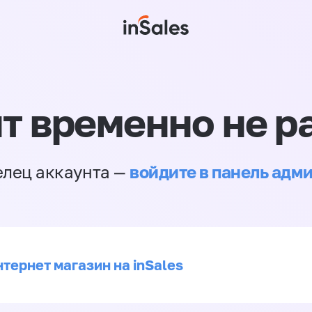
т временно не р
войдите в панель адм
елец аккаунта —
тернет магазин на inSales