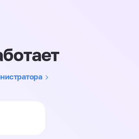
аботает
инистратора