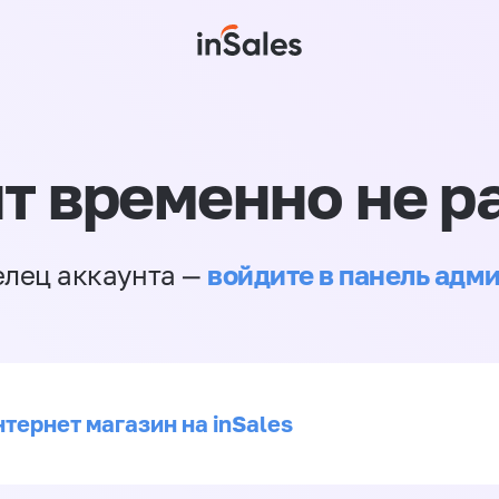
т временно не р
войдите в панель адм
елец аккаунта —
тернет магазин на inSales