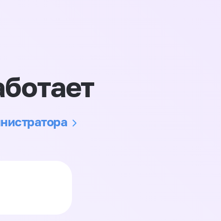
аботает
инистратора