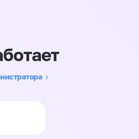
аботает
инистратора