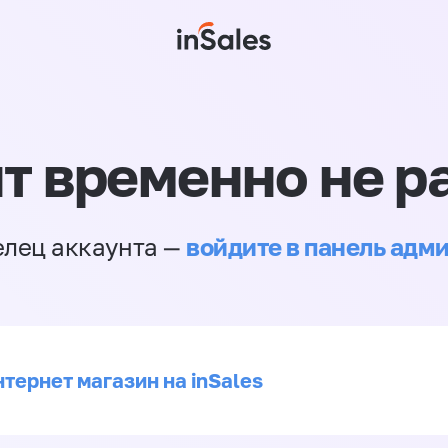
т временно не р
войдите в панель адм
елец аккаунта —
тернет магазин на inSales