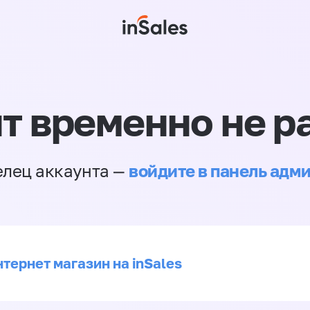
т временно не р
войдите в панель адм
елец аккаунта —
тернет магазин на inSales