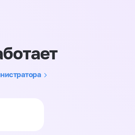
аботает
инистратора