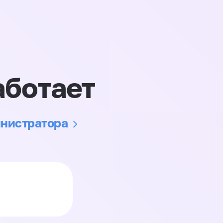
аботает
инистратора