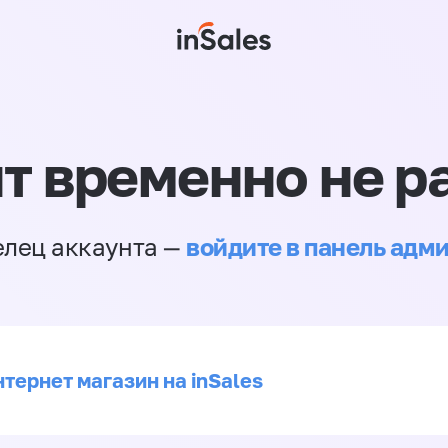
т временно не р
войдите в панель адм
елец аккаунта —
тернет магазин на inSales